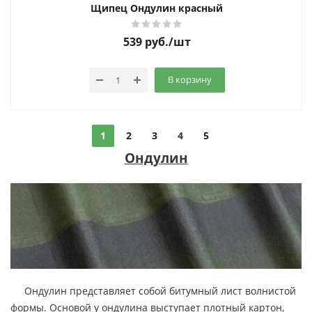
Щипец Ондулин красный
539
руб.
/шт
В корзину
1
2
3
4
5
Ондулин
Ондулин представляет собой битумный лист волнистой
формы. Основой у ондулина выступает плотный картон,