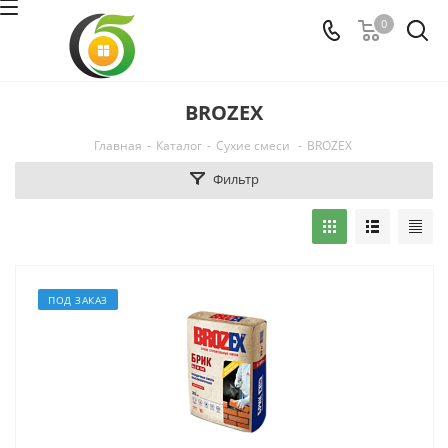
0
BROZEX
Главная
-
Каталог
-
Сухие смеси
-
BROZEX
Фильтр
ПОД ЗАКАЗ