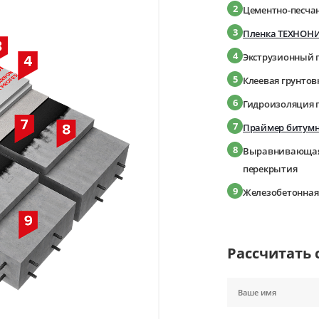
2
Цементно-песча
3
Пленка ТЕХНОНИ
4
Экструзионный 
5
Клеевая грунтов
6
Гидроизоляция
7
Праймер битум
8
Выравнивающая 
перекрытия
9
Железобетонная
Рассчитать 