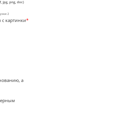
f, jpg, png, doc)
узки: 2
 с картинки
*
нованию, а
мерным