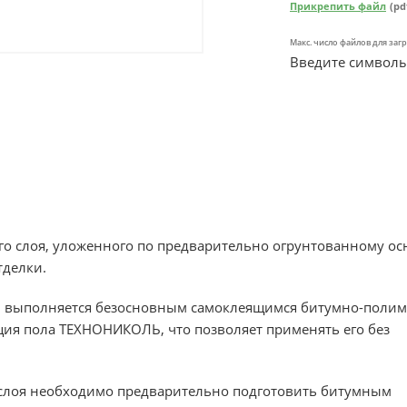
Прикрепить файл
(pd
Макс. число файлов для загр
Введите символы
го слоя, уложенного по предварительно огрунтованному ос
делки.
и выполняется безосновным самоклеящимся битумно-поли
я пола ТЕХНОНИКОЛЬ, что позволяет применять его без
 слоя необходимо предварительно подготовить битумным