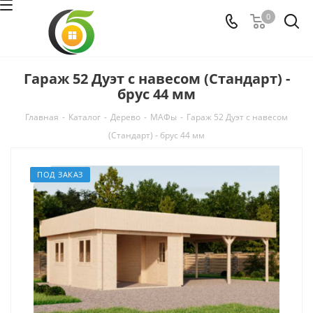
0
Гараж 52 Дуэт с навесом (Стандарт) -
брус 44 мм
Главная
-
Каталог
-
Дерево
-
МАФы
-
Гараж 52 Дуэт с навесом
(Стандарт) - брус 44 мм
ПОД ЗАКАЗ