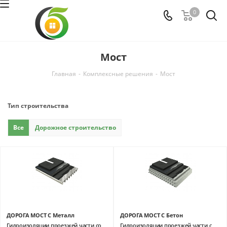
0
Мост
Главная
-
Комплексные решения
-
Мост
Тип строительства
Все
Дорожное строительство
ДОРОГА МОСТ С Металл
ДОРОГА МОСТ С Бетон
Гидроизоляции проезжей части со
Гидроизоляции проезжей части с